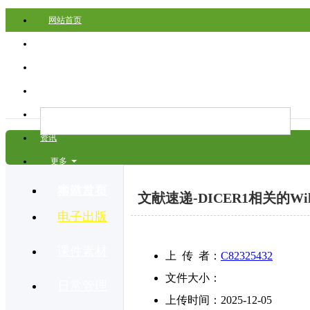
网站首页
讨论
商家
教学
人才
资讯
更多
频道首页
本站发布
文献速递-DICER1相关的Wi
电子出版
课件素材
上 传 者：
C82325432
文件大小：
日常管理
上传时间：
2025-12-05