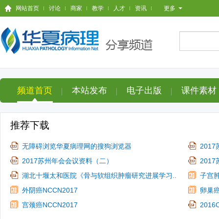
网站首页
讨论
商家
教学
人才
资讯
更多
频道首页
本站发布
电子出版
课件素材
推荐下载
无障碍浏览华夏病理网的搜狗浏览器
201
2017苏州年会会议资料（二）
201
湖北十堰太和医院《骨与软组织肿瘤研究进展学习..
子宫肿
外阴癌NCCN2017
卵巢癌
宫颈癌NCCN2017
201